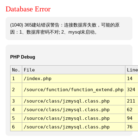
Database Error
(1040) 365建站错误警告：连接数据库失败，可能的原
因：1、数据库密码不对; 2、mysql未启动。
PHP Debug
No.
File
Line
1
/index.php
14
2
/source/function/function_extend.php
324
3
/source/class/jzmysql.class.php
211
4
/source/class/jzmysql.class.php
62
5
/source/class/jzmysql.class.php
94
6
/source/class/jzmysql.class.php
76