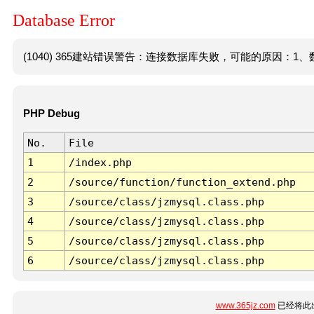
Database Error
(1040) 365建站错误警告：连接数据库失败，可能的原因：1、数
PHP Debug
No.
File
1
/index.php
2
/source/function/function_extend.php
3
/source/class/jzmysql.class.php
4
/source/class/jzmysql.class.php
5
/source/class/jzmysql.class.php
6
/source/class/jzmysql.class.php
www.365jz.com
已经将此