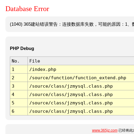
Database Error
(1040) 365建站错误警告：连接数据库失败，可能的原因：1、数
PHP Debug
No.
File
1
/index.php
2
/source/function/function_extend.php
3
/source/class/jzmysql.class.php
4
/source/class/jzmysql.class.php
5
/source/class/jzmysql.class.php
6
/source/class/jzmysql.class.php
www.365jz.com
已经将此