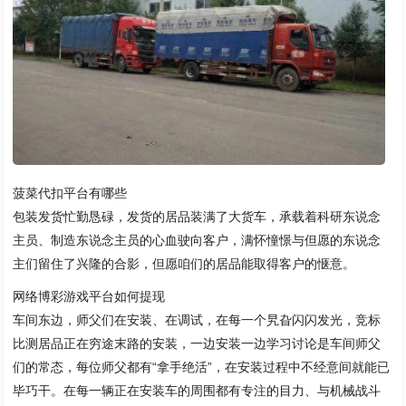
菠菜代扣平台有哪些
包装发货忙勤恳碌，发货的居品装满了大货车，承载着科研东说念
主员、制造东说念主员的心血驶向客户，满怀憧憬与但愿的东说念
主们留住了兴隆的合影，但愿咱们的居品能取得客户的惬意。
网络博彩游戏平台如何提现
车间东边，师父们在安装、在调试，在每一个旯旮闪闪发光，竞标
比测居品正在穷途末路的安装，一边安装一边学习讨论是车间师父
们的常态，每位师父都有“拿手绝活”，在安装过程中不经意间就能已
毕巧干。在每一辆正在安装车的周围都有专注的目力、与机械战斗