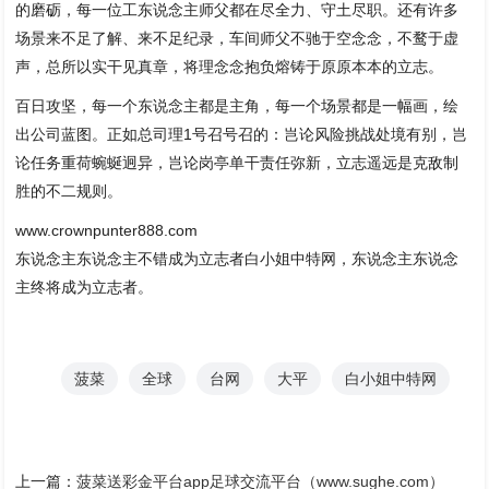
的磨砺，每一位工东说念主师父都在尽全力、守土尽职。还有许多
场景来不足了解、来不足纪录，车间师父不驰于空念念，不鹜于虚
声，总所以实干见真章，将理念念抱负熔铸于原原本本的立志。
百日攻坚，每一个东说念主都是主角，每一个场景都是一幅画，绘
出公司蓝图。正如总司理1号召号召的：岂论风险挑战处境有别，岂
论任务重荷蜿蜒迥异，岂论岗亭单干责任弥新，立志遥远是克敌制
胜的不二规则。
www.crownpunter888.com
东说念主东说念主不错成为立志者白小姐中特网，东说念主东说念
主终将成为立志者。
菠菜
全球
台网
大平
白小姐中特网
上一篇：
菠菜送彩金平台app足球交流平台（www.sughe.com）