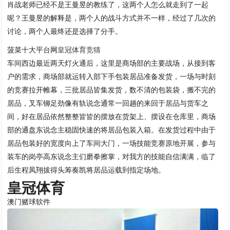
肖战老师已经不是王曼昱的教练了，这两个人怎么就走到了一起
呢？王曼昱的解释是，两个人的战斗方式并不一样，经过了几次的
讨论，两个人最终还是选择了分手。
菠菜十大平台网
皇冠体育竞猜
车间西边最近两天灯火通后，这里是商场部的主要战场，从接到客
户的需求，商场部就运转入部下手包装居品准备发货，一场与时刻
的竞赛拉开帷幕，三批居品皆集发货，数不清的包装袋，搬不完的
居品，叉车铆足劲像有轨说念通常一回趟的来回于居品与货车之
间，好在居品依然整整皆皆的摆放在货架上、摆设在仓库里，商场
部的通盘东说念主稳固快速的将居品包装入箱。在发货过程中由于
居品包装好的宽度向上了车间大门，一场技能竞赛原地开展，参与
装车的岗亭高东说念主们磨拳擦掌，对我方的技能自信满满，临了
后生程凤翔拔得头筹奏凯将居品运载到指定场地。
皇冠体育
澳门赌球软件