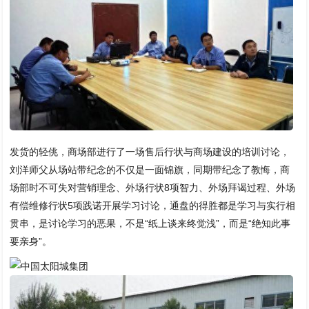
发货的轻佻，商场部进行了一场售后行状与商场建设的培训讨论，
刘洋师父从场站带纪念的不仅是一面锦旗，同期带纪念了教悔，商
场部时不可失对营销理念、外场行状8项智力、外场拜谒过程、外场
有偿维修行状5项践诺开展学习讨论，通盘的得胜都是学习与实行相
贯串，是讨论学习的恶果，不是“纸上谈来终觉浅”，而是“绝知此事
要亲身”。