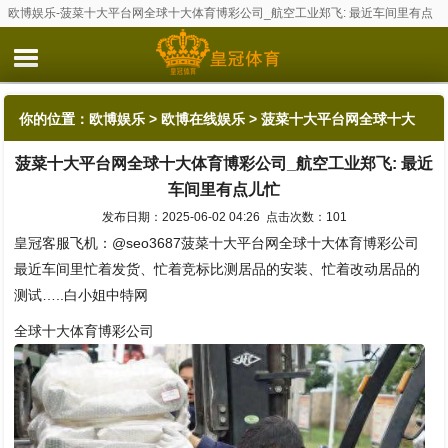
欧博娱乐-菠菜十大平台网全球十大体育博彩公司_航空工业郑飞: 最近车间里有点
儿忙
你的位置：
欧博娱乐
>
欧博在线娱乐
> 菠菜十大平台网全球十大
菠菜十大平台网全球十大体育博彩公司_航空工业郑飞: 最近
体育博彩公司_航空工业郑飞: 最近车间里有点儿忙
车间里有点儿忙
发布日期：2025-06-02 04:26 点击次数：101
皇冠客服飞机：@seo3687菠菜十大平台网全球十大体育博彩公司
最近车间里忙着发货、忙着竞标比测居品的安装、忙着改动居品的
测试…..白小姐中特网
全球十大体育博彩公司