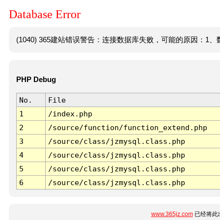
Database Error
(1040) 365建站错误警告：连接数据库失败，可能的原因：1、数
PHP Debug
No.
File
1
/index.php
2
/source/function/function_extend.php
3
/source/class/jzmysql.class.php
4
/source/class/jzmysql.class.php
5
/source/class/jzmysql.class.php
6
/source/class/jzmysql.class.php
www.365jz.com
已经将此