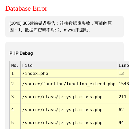
Database Error
(1040) 365建站错误警告：连接数据库失败，可能的原
因：1、数据库密码不对; 2、mysql未启动。
PHP Debug
No.
File
Line
1
/index.php
13
2
/source/function/function_extend.php
1548
3
/source/class/jzmysql.class.php
211
4
/source/class/jzmysql.class.php
62
5
/source/class/jzmysql.class.php
94