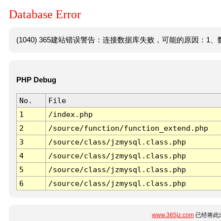
Database Error
(1040) 365建站错误警告：连接数据库失败，可能的原因：1、数
PHP Debug
No.
File
1
/index.php
2
/source/function/function_extend.php
3
/source/class/jzmysql.class.php
4
/source/class/jzmysql.class.php
5
/source/class/jzmysql.class.php
6
/source/class/jzmysql.class.php
www.365jz.com
已经将此