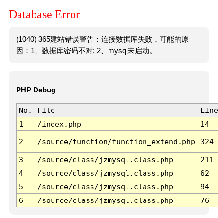
Database Error
(1040) 365建站错误警告：连接数据库失败，可能的原
因：1、数据库密码不对; 2、mysql未启动。
PHP Debug
No.
File
Line
1
/index.php
14
2
/source/function/function_extend.php
324
3
/source/class/jzmysql.class.php
211
4
/source/class/jzmysql.class.php
62
5
/source/class/jzmysql.class.php
94
6
/source/class/jzmysql.class.php
76