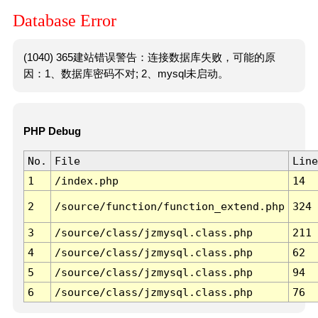
Database Error
(1040) 365建站错误警告：连接数据库失败，可能的原
因：1、数据库密码不对; 2、mysql未启动。
PHP Debug
No.
File
Line
1
/index.php
14
2
/source/function/function_extend.php
324
3
/source/class/jzmysql.class.php
211
4
/source/class/jzmysql.class.php
62
5
/source/class/jzmysql.class.php
94
6
/source/class/jzmysql.class.php
76