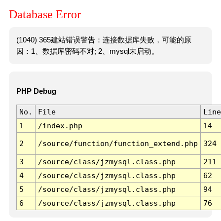
Database Error
(1040) 365建站错误警告：连接数据库失败，可能的原
因：1、数据库密码不对; 2、mysql未启动。
PHP Debug
No.
File
Line
1
/index.php
14
2
/source/function/function_extend.php
324
3
/source/class/jzmysql.class.php
211
4
/source/class/jzmysql.class.php
62
5
/source/class/jzmysql.class.php
94
6
/source/class/jzmysql.class.php
76