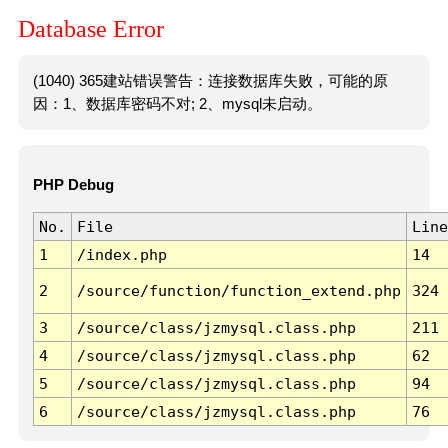
Database Error
(1040) 365建站错误警告：连接数据库失败，可能的原
因：1、数据库密码不对; 2、mysql未启动。
PHP Debug
No.
File
Line
1
/index.php
14
2
/source/function/function_extend.php
324
3
/source/class/jzmysql.class.php
211
4
/source/class/jzmysql.class.php
62
5
/source/class/jzmysql.class.php
94
6
/source/class/jzmysql.class.php
76