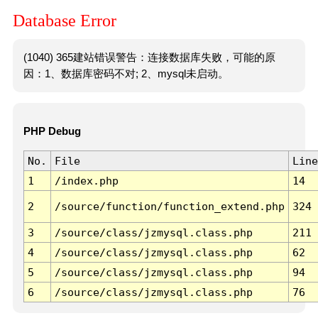
Database Error
(1040) 365建站错误警告：连接数据库失败，可能的原
因：1、数据库密码不对; 2、mysql未启动。
PHP Debug
No.
File
Line
1
/index.php
14
2
/source/function/function_extend.php
324
3
/source/class/jzmysql.class.php
211
4
/source/class/jzmysql.class.php
62
5
/source/class/jzmysql.class.php
94
6
/source/class/jzmysql.class.php
76