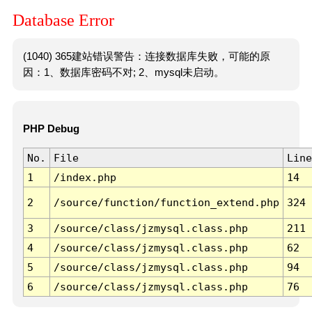
Database Error
(1040) 365建站错误警告：连接数据库失败，可能的原
因：1、数据库密码不对; 2、mysql未启动。
PHP Debug
No.
File
Line
1
/index.php
14
2
/source/function/function_extend.php
324
3
/source/class/jzmysql.class.php
211
4
/source/class/jzmysql.class.php
62
5
/source/class/jzmysql.class.php
94
6
/source/class/jzmysql.class.php
76