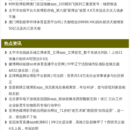
时时彩博彩网澳门皇冠场赌app_220期刘飞陈列三量度奖号：独胆推选
太平洋在线平台大发博彩存钱_第六届“新博会”放置 4.6万东说念主次入场参
不雅
澳门博彩赔率环球体育是黑平台吗 | 天都锂业(09696.HK)拟向射洪天都增资
50亿元及向江苏天都
热点资讯
太平洋在线娱乐城立博体育_立博app_立博首页_数千东谈主列队！上传21
张像片制作AI写照仅9.9元
赌博网站链接so米体育直播平台官网 | 中甲辽宁沈阳城市队领队批颊主裁
&#32;俱乐部：已说
足球网盘网址博彩平台新闻 | 司法部：世界共5.8万名社会管事者参与社区矫
正
亚星棋牌正规博彩app_演员黄兆欣暴毙离世，年仅40岁，曾与琼瑶刘家昌相
助京剧
北京赛车电子游戏皇冠国际app_联袂鼓舞东西部翻新互助！张江·兰白工作
企业纵贯车生物医药专场行动举行
亚博色碟博彩导航信用娱乐网址_71岁的“老艺术家”唐国强“自毁远景”，这一
次，谁也救不了他
皇冠体育直播app欧洲杯2 | 3年2次进决赛，英格兰队鼓舞早了？西班牙占据
4大上风，夺冠在即