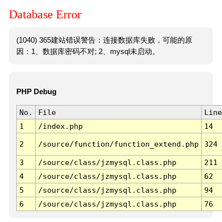
Database Error
(1040) 365建站错误警告：连接数据库失败，可能的原
因：1、数据库密码不对; 2、mysql未启动。
PHP Debug
No.
File
Line
1
/index.php
14
2
/source/function/function_extend.php
324
3
/source/class/jzmysql.class.php
211
4
/source/class/jzmysql.class.php
62
5
/source/class/jzmysql.class.php
94
6
/source/class/jzmysql.class.php
76