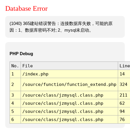
Database Error
(1040) 365建站错误警告：连接数据库失败，可能的原
因：1、数据库密码不对; 2、mysql未启动。
PHP Debug
No.
File
Line
1
/index.php
14
2
/source/function/function_extend.php
324
3
/source/class/jzmysql.class.php
211
4
/source/class/jzmysql.class.php
62
5
/source/class/jzmysql.class.php
94
6
/source/class/jzmysql.class.php
76