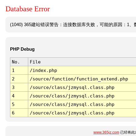
Database Error
(1040) 365建站错误警告：连接数据库失败，可能的原因：1、数
PHP Debug
No.
File
1
/index.php
2
/source/function/function_extend.php
3
/source/class/jzmysql.class.php
4
/source/class/jzmysql.class.php
5
/source/class/jzmysql.class.php
6
/source/class/jzmysql.class.php
www.365jz.com
已经将此