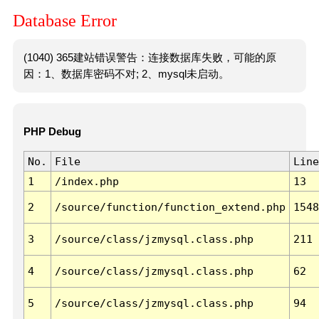
Database Error
(1040) 365建站错误警告：连接数据库失败，可能的原
因：1、数据库密码不对; 2、mysql未启动。
PHP Debug
No.
File
Line
1
/index.php
13
2
/source/function/function_extend.php
1548
3
/source/class/jzmysql.class.php
211
4
/source/class/jzmysql.class.php
62
5
/source/class/jzmysql.class.php
94