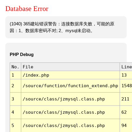
Database Error
(1040) 365建站错误警告：连接数据库失败，可能的原
因：1、数据库密码不对; 2、mysql未启动。
PHP Debug
No.
File
Line
1
/index.php
13
2
/source/function/function_extend.php
1548
3
/source/class/jzmysql.class.php
211
4
/source/class/jzmysql.class.php
62
5
/source/class/jzmysql.class.php
94