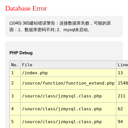
Database Error
(1040) 365建站错误警告：连接数据库失败，可能的原
因：1、数据库密码不对; 2、mysql未启动。
PHP Debug
No.
File
Line
1
/index.php
13
2
/source/function/function_extend.php
1548
3
/source/class/jzmysql.class.php
211
4
/source/class/jzmysql.class.php
62
5
/source/class/jzmysql.class.php
94