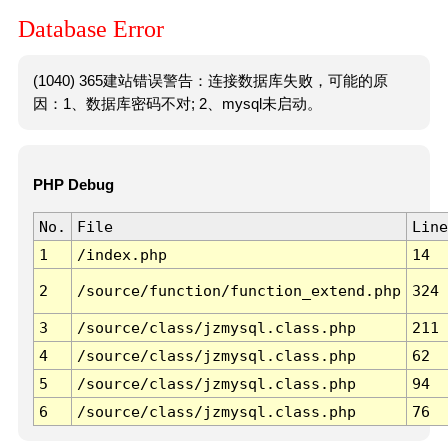
Database Error
(1040) 365建站错误警告：连接数据库失败，可能的原
因：1、数据库密码不对; 2、mysql未启动。
PHP Debug
No.
File
Line
1
/index.php
14
2
/source/function/function_extend.php
324
3
/source/class/jzmysql.class.php
211
4
/source/class/jzmysql.class.php
62
5
/source/class/jzmysql.class.php
94
6
/source/class/jzmysql.class.php
76