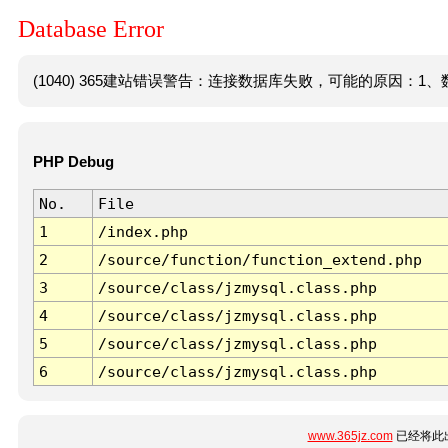
Database Error
(1040) 365建站错误警告：连接数据库失败，可能的原因：1、数
PHP Debug
No.
File
1
/index.php
2
/source/function/function_extend.php
3
/source/class/jzmysql.class.php
4
/source/class/jzmysql.class.php
5
/source/class/jzmysql.class.php
6
/source/class/jzmysql.class.php
www.365jz.com
已经将此