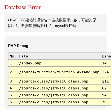
Database Error
(1040) 365建站错误警告：连接数据库失败，可能的原
因：1、数据库密码不对; 2、mysql未启动。
PHP Debug
No.
File
Line
1
/index.php
14
2
/source/function/function_extend.php
324
3
/source/class/jzmysql.class.php
211
4
/source/class/jzmysql.class.php
62
5
/source/class/jzmysql.class.php
94
6
/source/class/jzmysql.class.php
76