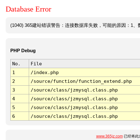
Database Error
(1040) 365建站错误警告：连接数据库失败，可能的原因：1、数
PHP Debug
No.
File
1
/index.php
2
/source/function/function_extend.php
3
/source/class/jzmysql.class.php
4
/source/class/jzmysql.class.php
5
/source/class/jzmysql.class.php
6
/source/class/jzmysql.class.php
www.365jz.com
已经将此