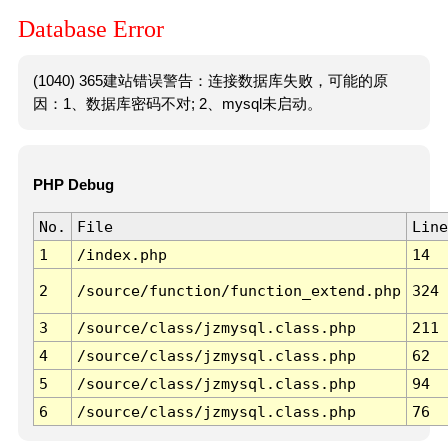
Database Error
(1040) 365建站错误警告：连接数据库失败，可能的原
因：1、数据库密码不对; 2、mysql未启动。
PHP Debug
No.
File
Line
1
/index.php
14
2
/source/function/function_extend.php
324
3
/source/class/jzmysql.class.php
211
4
/source/class/jzmysql.class.php
62
5
/source/class/jzmysql.class.php
94
6
/source/class/jzmysql.class.php
76