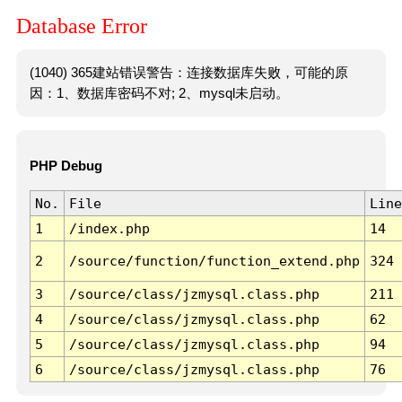
Database Error
(1040) 365建站错误警告：连接数据库失败，可能的原
因：1、数据库密码不对; 2、mysql未启动。
PHP Debug
No.
File
Line
1
/index.php
14
2
/source/function/function_extend.php
324
3
/source/class/jzmysql.class.php
211
4
/source/class/jzmysql.class.php
62
5
/source/class/jzmysql.class.php
94
6
/source/class/jzmysql.class.php
76