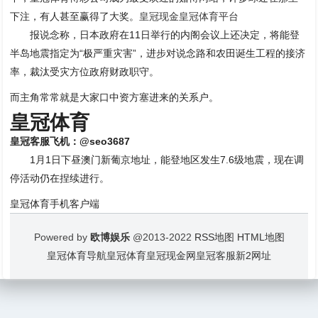
下注，有人甚至赢得了大奖。
皇冠现金
皇冠体育平台
报说念称，日本政府在11日举行的内阁会议上还决定，将能登
半岛地震指定为“极严重灾害”，进步对说念路和农田诞生工程的接济
率，裁汰受灾方位政府财政职守。
而主角常常就是大家口中资方塞进来的关系户。
皇冠体育
皇冠客服飞机：@seo3687
1月1日下昼澳门新葡京地址，能登地区发生7.6级地震，现在调
停活动仍在捏续进行。
皇冠体育手机客户端
Powered by
欧博娱乐
@2013-2022
RSS地图
HTML地图
皇冠体育导航
皇冠体育
皇冠现金网
皇冠客服
新2网址