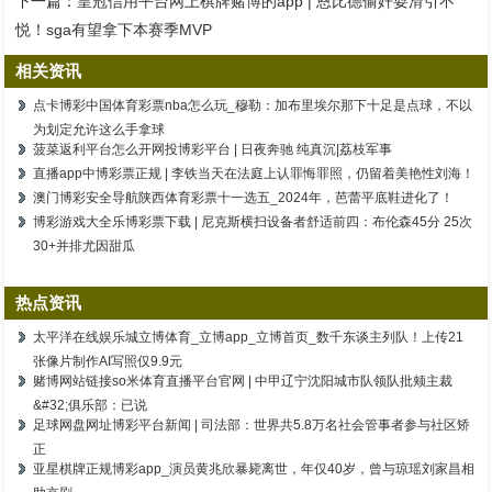
下一篇：
皇冠信用平台网上棋牌赌博的app | 恩比德偷奸耍滑引不
悦！sga有望拿下本赛季MVP
相关资讯
点卡博彩中国体育彩票nba怎么玩_穆勒：加布里埃尔那下十足是点球，不以
为划定允许这么手拿球
菠菜返利平台怎么开网投博彩平台 | 日夜奔驰 纯真沉|荔枝军事
直播app中博彩票正规 | 李铁当天在法庭上认罪悔罪照，仍留着美艳性刘海！
澳门博彩安全导航陕西体育彩票十一选五_2024年，芭蕾平底鞋进化了！
博彩游戏大全乐博彩票下载 | 尼克斯横扫设备者舒适前四：布伦森45分 25次
30+并排尤因甜瓜
热点资讯
太平洋在线娱乐城立博体育_立博app_立博首页_数千东谈主列队！上传21
张像片制作AI写照仅9.9元
赌博网站链接so米体育直播平台官网 | 中甲辽宁沈阳城市队领队批颊主裁
&#32;俱乐部：已说
足球网盘网址博彩平台新闻 | 司法部：世界共5.8万名社会管事者参与社区矫
正
亚星棋牌正规博彩app_演员黄兆欣暴毙离世，年仅40岁，曾与琼瑶刘家昌相