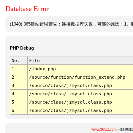
Database Error
(1040) 365建站错误警告：连接数据库失败，可能的原因：1、数
PHP Debug
No.
File
1
/index.php
2
/source/function/function_extend.php
3
/source/class/jzmysql.class.php
4
/source/class/jzmysql.class.php
5
/source/class/jzmysql.class.php
6
/source/class/jzmysql.class.php
www.365jz.com
已经将此