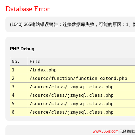
Database Error
(1040) 365建站错误警告：连接数据库失败，可能的原因：1、数
PHP Debug
No.
File
1
/index.php
2
/source/function/function_extend.php
3
/source/class/jzmysql.class.php
4
/source/class/jzmysql.class.php
5
/source/class/jzmysql.class.php
6
/source/class/jzmysql.class.php
www.365jz.com
已经将此