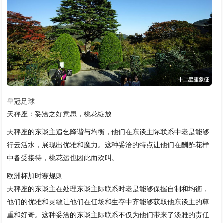
皇冠足球
天秤座：妥洽之好意思，桃花绽放
天秤座的东谈主追乞降谐与均衡，他们在东谈主际联系中老是能够
行云活水，展现出优雅和魔力。这种妥洽的特点让他们在酬酢花样
中备受接待，桃花运也因此而欢叫。
欧洲杯加时赛规则
天秤座的东谈主在处理东谈主际联系时老是能够保握自制和均衡，
他们的优雅和灵敏让他们在任场和生存中齐能够获取他东谈主的尊
重和好奇。这种妥洽的东谈主际联系不仅为他们带来了淡雅的责任