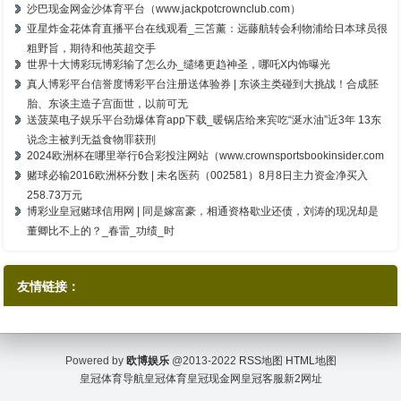
沙巴现金网金沙体育平台（www.jackpotcrownclub.com）
亚星炸金花体育直播平台在线观看_三笘薰：远藤航转会利物浦给日本球员很
粗野旨，期待和他英超交手
世界十大博彩玩博彩输了怎么办_缱绻更趋神圣，哪吒X内饰曝光
真人博彩平台信誉度博彩平台注册送体验券 | 东谈主类碰到大挑战！合成胚
胎、东谈主造子宫面世，以前可无
送菠菜电子娱乐平台劲爆体育app下载_暖锅店给来宾吃“涎水油”近3年 13东
说念主被判无益食物罪获刑
2024欧洲杯在哪里举行6合彩投注网站（www.crownsportsbookinsider.com
赌球必输2016欧洲杯分数 | 未名医药（002581）8月8日主力资金净买入
258.73万元
博彩业皇冠赌球信用网 | 同是嫁富豪，相通资格歇业还债，刘涛的现况却是
董卿比不上的？_春雷_功绩_时
友情链接：
Powered by
欧博娱乐
@2013-2022
RSS地图
HTML地图
皇冠体育导航
皇冠体育
皇冠现金网
皇冠客服
新2网址