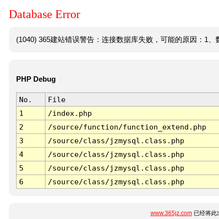
Database Error
(1040) 365建站错误警告：连接数据库失败，可能的原因：1、数
PHP Debug
No.
File
1
/index.php
2
/source/function/function_extend.php
3
/source/class/jzmysql.class.php
4
/source/class/jzmysql.class.php
5
/source/class/jzmysql.class.php
6
/source/class/jzmysql.class.php
www.365jz.com
已经将此