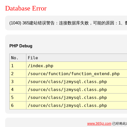
Database Error
(1040) 365建站错误警告：连接数据库失败，可能的原因：1、数
PHP Debug
No.
File
1
/index.php
2
/source/function/function_extend.php
3
/source/class/jzmysql.class.php
4
/source/class/jzmysql.class.php
5
/source/class/jzmysql.class.php
6
/source/class/jzmysql.class.php
www.365jz.com
已经将此