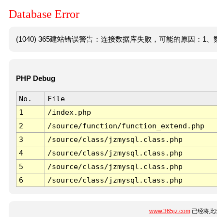
Database Error
(1040) 365建站错误警告：连接数据库失败，可能的原因：1、数
PHP Debug
No.
File
1
/index.php
2
/source/function/function_extend.php
3
/source/class/jzmysql.class.php
4
/source/class/jzmysql.class.php
5
/source/class/jzmysql.class.php
6
/source/class/jzmysql.class.php
www.365jz.com
已经将此