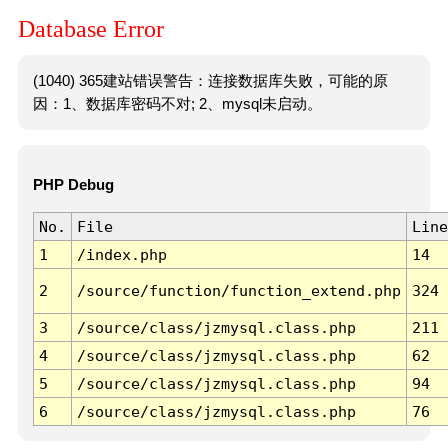
Database Error
(1040) 365建站错误警告：连接数据库失败，可能的原
因：1、数据库密码不对; 2、mysql未启动。
PHP Debug
No.
File
Line
1
/index.php
14
2
/source/function/function_extend.php
324
3
/source/class/jzmysql.class.php
211
4
/source/class/jzmysql.class.php
62
5
/source/class/jzmysql.class.php
94
6
/source/class/jzmysql.class.php
76