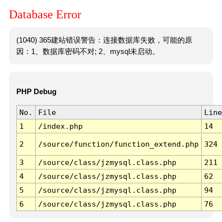
Database Error
(1040) 365建站错误警告：连接数据库失败，可能的原
因：1、数据库密码不对; 2、mysql未启动。
PHP Debug
No.
File
Line
1
/index.php
14
2
/source/function/function_extend.php
324
3
/source/class/jzmysql.class.php
211
4
/source/class/jzmysql.class.php
62
5
/source/class/jzmysql.class.php
94
6
/source/class/jzmysql.class.php
76