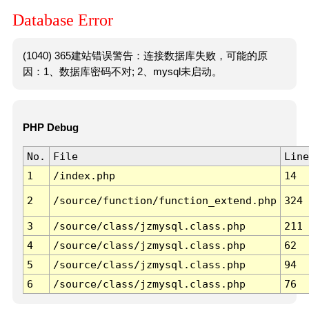
Database Error
(1040) 365建站错误警告：连接数据库失败，可能的原
因：1、数据库密码不对; 2、mysql未启动。
PHP Debug
No.
File
Line
1
/index.php
14
2
/source/function/function_extend.php
324
3
/source/class/jzmysql.class.php
211
4
/source/class/jzmysql.class.php
62
5
/source/class/jzmysql.class.php
94
6
/source/class/jzmysql.class.php
76