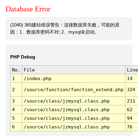
Database Error
(1040) 365建站错误警告：连接数据库失败，可能的原
因：1、数据库密码不对; 2、mysql未启动。
PHP Debug
No.
File
Line
1
/index.php
14
2
/source/function/function_extend.php
324
3
/source/class/jzmysql.class.php
211
4
/source/class/jzmysql.class.php
62
5
/source/class/jzmysql.class.php
94
6
/source/class/jzmysql.class.php
76