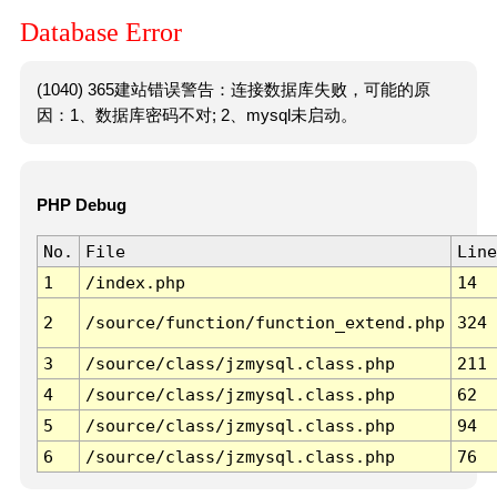
Database Error
(1040) 365建站错误警告：连接数据库失败，可能的原
因：1、数据库密码不对; 2、mysql未启动。
PHP Debug
No.
File
Line
1
/index.php
14
2
/source/function/function_extend.php
324
3
/source/class/jzmysql.class.php
211
4
/source/class/jzmysql.class.php
62
5
/source/class/jzmysql.class.php
94
6
/source/class/jzmysql.class.php
76