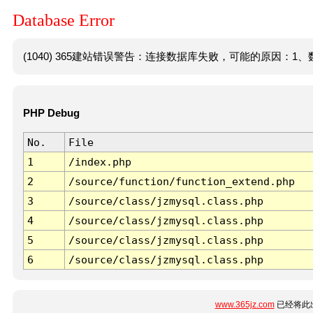
Database Error
(1040) 365建站错误警告：连接数据库失败，可能的原因：1、数
PHP Debug
No.
File
1
/index.php
2
/source/function/function_extend.php
3
/source/class/jzmysql.class.php
4
/source/class/jzmysql.class.php
5
/source/class/jzmysql.class.php
6
/source/class/jzmysql.class.php
www.365jz.com
已经将此