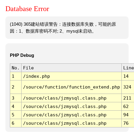
Database Error
(1040) 365建站错误警告：连接数据库失败，可能的原
因：1、数据库密码不对; 2、mysql未启动。
PHP Debug
No.
File
Line
1
/index.php
14
2
/source/function/function_extend.php
324
3
/source/class/jzmysql.class.php
211
4
/source/class/jzmysql.class.php
62
5
/source/class/jzmysql.class.php
94
6
/source/class/jzmysql.class.php
76