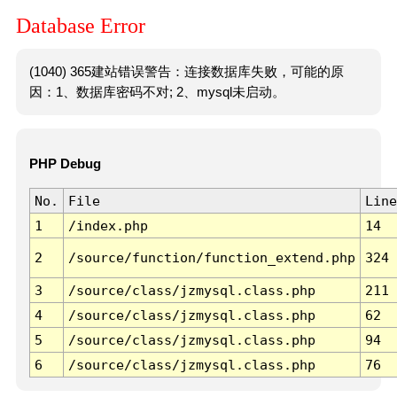
Database Error
(1040) 365建站错误警告：连接数据库失败，可能的原
因：1、数据库密码不对; 2、mysql未启动。
PHP Debug
No.
File
Line
1
/index.php
14
2
/source/function/function_extend.php
324
3
/source/class/jzmysql.class.php
211
4
/source/class/jzmysql.class.php
62
5
/source/class/jzmysql.class.php
94
6
/source/class/jzmysql.class.php
76